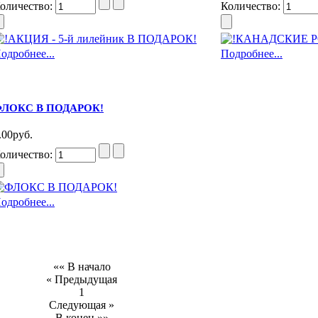
оличество:
Количество:
одробнее...
Подробнее...
ЛОКС В ПОДАРОК!
.00руб.
оличество:
одробнее...
«« В начало
« Предыдущая
1
Следующая »
В конец »»