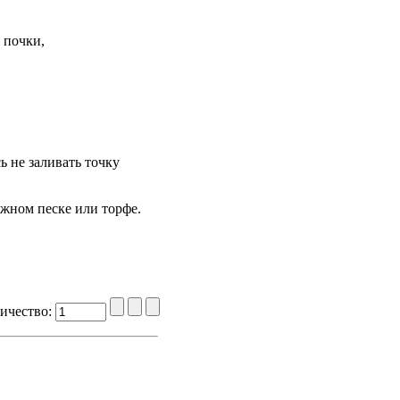
 почки,
ь не заливать точку
ажном песке или торфе.
ичество: