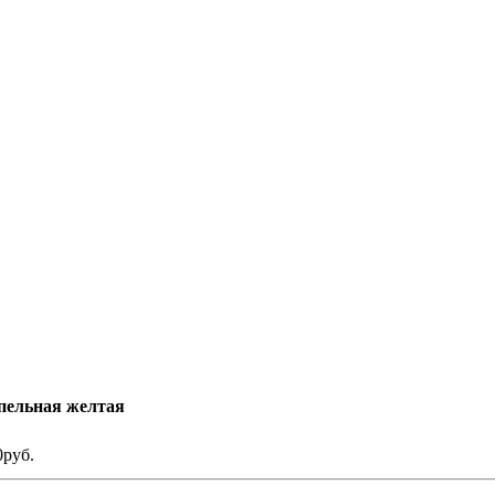
пельная желтая
0руб.