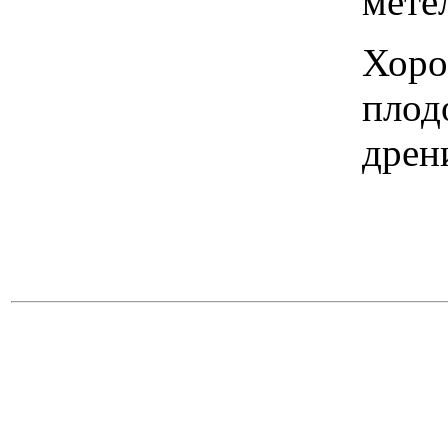
метел
Хоро
плод
дрен