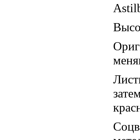
Astil
Высо
Ориг
меня
Лист
зате
крас
Соцв