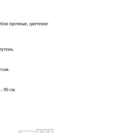
ебли прочные, цветение
лутень.
усом.
- 90 см.