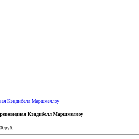
дная Кэндибелл Маршмеллоу
древовидная Кэндибелл Маршмеллоу
.00руб.