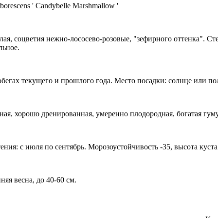
borescens ' Candybelle Marshmallow '
лая, соцветия нежно-лососево-розовые, "зефирного оттенка". Ст
льное.
обегах текущего и прошлого года. Место посадки: солнце или по
ная, хорошо дренированная, умеренно плодородная, богатая гум
ния: с июля по сентябрь. Морозоустойчивость -35, высота куста 
няя весна, до 40-60 см.