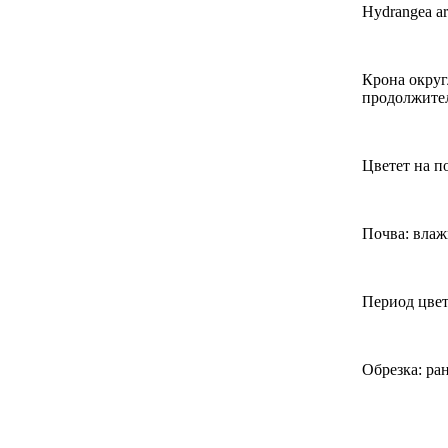
Hydrangea ar
Крона округ
продолжите
Цветет на п
Почва: влаж
Период цвете
Обрезка: ран